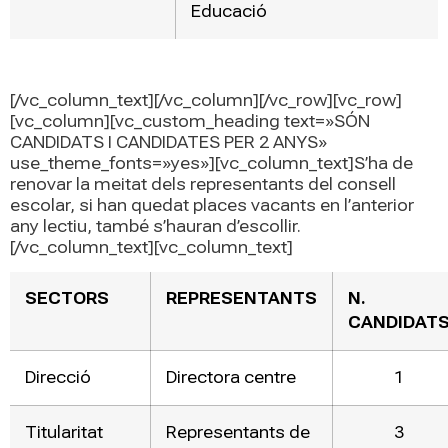
Educació
[/vc_column_text][/vc_column][/vc_row][vc_row]
[vc_column][vc_custom_heading text=»SÓN
CANDIDATS I CANDIDATES PER 2 ANYS»
use_theme_fonts=»yes»][vc_column_text]S’ha de
renovar la meitat dels representants del consell
escolar, si han quedat places vacants en l’anterior
any lectiu, també s’hauran d’escollir.
[/vc_column_text][vc_column_text]
SECTORS
REPRESENTANTS
N.
CANDIDAT
Direcció
Directora centre
1
Titularitat
Representants de
3