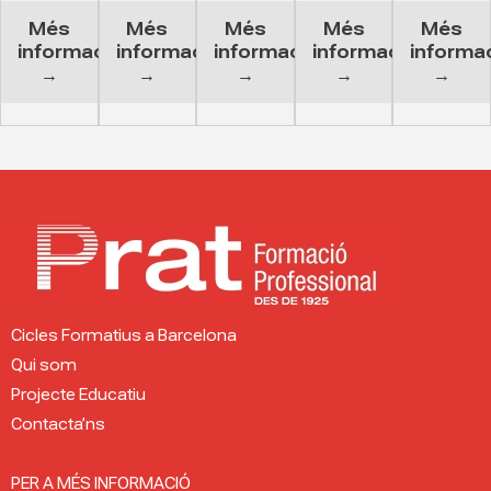
Més
Més
Més
Més
Més
informació
informació
informació
informació
informa
→
→
→
→
→
Cicles Formatius a Barcelona
Qui som
Projecte Educatiu
Contacta’ns
PER A MÉS INFORMACIÓ