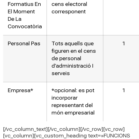
Formatius En
cens electoral
El Moment
corresponent
De La
Convocatòria
Personal Pas
Tots aquells que
1
figuren en el cens
de personal
d’administració I
serveis
Empresa*
*opcional: es pot
1
incorporar
representant del
món empresarial
[/vc_column_text][/vc_column][/vc_row][vc_row]
[vc_column][vc_custom_heading text=»FUNCIONS