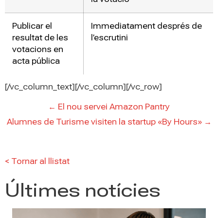
Publicar el
Immediatament després de
resultat de les
l’escrutini
votacions en
acta pública
[/vc_column_text][/vc_column][/vc_row]
← El nou servei Amazon Pantry
Alumnes de Turisme visiten la startup «By Hours» →
< Tornar al llistat
Últimes notícies