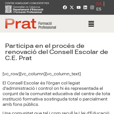
CA
CENTRE HOMOLOGAT I CONCERTAT PER
ES
Participa en el procés de
renovació del Consell Escolar de
C.E. Prat
[vc_row][vc_column][vc_column_text]
El Consell Escolar és l’òrgan col·legiat
d’administració i control on hi és representada el
conjunt de la comunitat educativa del centre de tota
institució formativa sostinguda total o parcialment
amb fons públics.
Una comunitat que tal i com recull la Llei d’Educació