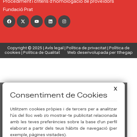
Procediment i criteris d’homologació de proveïdors
Fundació Prat
Copyright © 2025 |
Avís legal
|
Política de privacitat
|
Política de
cookies
|
Política de Qualitat
Web desenvolupada per tthegap
X
Consentiment de Cookies
Utilitzem cookies pròpies i de tercers per a analitzar
l'ús del lloc web i/o mostrar-te publicitat relacionada
amb les teves preferències sobre la base d'un perfil
elaborat a partir dels teus hàbits de navegació (per
exemple, pàgines visitades).