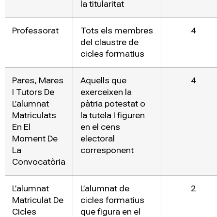
la titularitat
Professorat
Tots els membres
4
del claustre de
cicles formatius
Pares, Mares
Aquells que
4
I Tutors De
exerceixen la
L’alumnat
pàtria potestat o
Matriculats
la tutela I figuren
En El
en el cens
Moment De
electoral
La
corresponent
Convocatòria
L’alumnat
L’alumnat de
2
Matriculat De
cicles formatius
Cicles
que figura en el