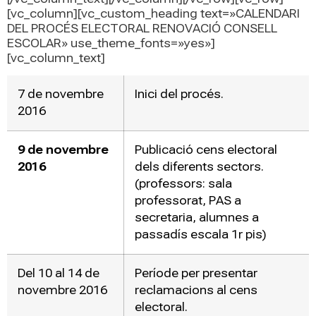
[vc_column][vc_custom_heading text=»CALENDARI
DEL PROCÉS ELECTORAL RENOVACIÓ CONSELL
ESCOLAR» use_theme_fonts=»yes»]
[vc_column_text]
7 de novembre
Inici del procés.
2016
9 de novembre
Publicació cens electoral
2016
dels diferents sectors.
(professors: sala
professorat, PAS a
secretaria, alumnes a
passadís escala 1r pis)
Del 10 al 14 de
Període per presentar
novembre 2016
reclamacions al cens
electoral.