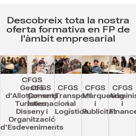
Descobreix tota la nostra
oferta formativa en FP de
l'àmbit empresarial
CFGS
Gestió
CFGS
CFGS
CFGS
CFGS
d’Allotjaments
Comerç
Transport
Màrqueting
Admini
Turístics,
Internacional
i
i
i
Disseny i
Logística
Publicitat
Financ
Organització
d’Esdeveniments